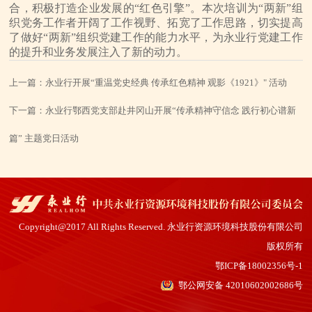
合，积极打造企业发展的“红色引擎”。本次培训为“两新”组
织党务工作者开阔了工作视野、拓宽了工作思路，切实提高
了做好“两新”组织党建工作的能力水平，为永业行党建工作
的提升和业务发展注入了新的动力。
上一篇：
永业行开展“重温党史经典 传承红色精神 观影《1921》" 活动
下一篇：
永业行鄂西党支部赴井冈山开展“传承精神守信念 践行初心谱新
篇” 主题党日活动
Copyright@2017 All Rights Reserved. 永业行资源环境科技股份有限公司
版权所有
鄂ICP备18002356号-1
鄂公网安备 42010602002686号