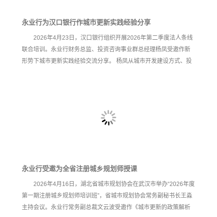
永业行为汉口银行作城市更新实践经验分享
2026年4月23日，汉口银行组织开展2026年第二季度法人条线
联合培训。永业行财务总监、投资咨询事业群总经理杨凤受邀作新
形势下城市更新实践经验交流分享。 杨凤从城市开发建设方式、投
资驱动模式、财政政策、金融政策等宏观政策背景出发，对新形势
下城市更新着力点进行了研判。结合闭环工作机制、城市更新主要
场景及项目谋划、构建商业模式、统筹资源配置、多元化资金组合
等方面，重点解读了城市更新一体化实施思路及要点。分享过程
中，杨凤结合具体实践案例，就项目谋划、收益来源、资金使用、
流程合规等具体环节进行了问题解答。最后，她提出新形势下城市
更新要转变观念、构建机制、聚焦重点，强化项目系统谋划能力，
永业行受邀为全省注册城乡规划师授课
2026年4月16日，湖北省城市规划协会在武汉市举办“2026年度
第一期注册城乡规划师培训班”，省城市规划协会常务副秘书长王淼
主持会议。永业行常务副总裁文云波受邀作《城市更新的政策解析