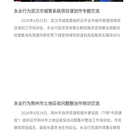
永业行为武汉市城管系统项目谋划作专题交流
2026年4月23日，武汉市城管委组织召开全市城市管理领域项
目谋划工作培训会，永业行投资咨询事业群投融资咨询事业部副总
经理姜海亮受邀作新形势下城管领域项目谋划及投融资实操培训与
现场交流。 姜海亮系统解读了当前宏观新形势，提出“策投规建营”
全周期一体化的项目谋划思路，围绕城管领域超长期特别国债、中
央预算内投资、地方政府专项债券、中央财政专项资金、政策性金
融工具、市场化融资六大资金渠道，逐一拆解申报要点、支持领
域、额度标准、审核红线与时间节点，让参训人员清晰掌握“资金从
哪来、项目怎么报”，并针对近期谋划项目中存在的各类风险进行了
永业行为荆州市土地征收问题整治作培训交流
2026年4月24日，荆州市自然资源和城乡建设局（下称“市资建
局”）组织召开荆州市土地征收突出问题集中整治工作培训会。市资
建局党组成员、副局长聂步洲主持会议。永业行资源环境事业群规
划用地咨询总监朱明畅受邀作“湖北省土地征收工作程序解析”培训交