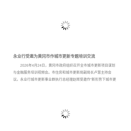
流。 朱明畅围绕国家及湖北省最新用地政策文件进行系统解析，并
根据工作实际，梳理出土地征收公告发布、协议签订等关键环节的
注意要点。同时，对湖北省近年来土地征收领域典型信访案例进行
交流分享，并立足市县自然资源主管部门工作实际，针对性提出实
操工作建议。 市资建局领导对本次培训表示感谢，要求与会人
永业行受邀为黄冈市作城市更新专题培训交流
2026年4月24日，黄冈市政府组织召开全市城市更新项目谋划
与金融服务培训视频会。市住房和城市更新局副局长卢慧主持会
议。永业行城市更新事业群执行总经理赵辉受邀作“新形势下城市更
新政策解读与实操业务”的专题分享。 赵辉系统解析当前宏观政策与
财政金融支持体系，重点介绍包括中央预算内投资、超长期特别国
债、地方政府专项债券、政策性金融工具及市场化融资在内的多元
化资金解决方案。结合省内外典型案例，深入剖析“策投规建营”一体
化、片区统筹平衡、混合改造更新、项目肥瘦搭配等关键实施策
略。最后结合多年服务经验，提出强化高质量项目谋划、提升全过
程管理能