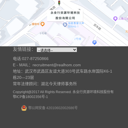
友情链接：
电话:027-87250866
E - MAIL：recruitment@realhom.com
地址：武汉市武昌区友谊大道303号武车路水岸国际K6-1
栋20—23层
常年法律顾问：湖北今天律师事务所
Copyright@2017 All Rights Reserved. 永业行资源环境科技股份有
限公司 版权所有
鄂ICP备18002356号-1
鄂公网安备 42010602002686号