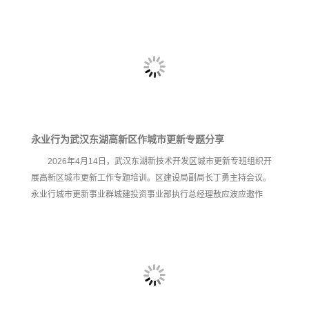
及项目投融资路径建议》主题授课。全省200余名注册城乡规划师及
行业管理人员现场参加本次培训。 文云波从城市更新宏观政策新形
势切入，详细分析了财政、金融、土地、规划对城市更新的支持新
政策，以及国家和湖北省高质量推进城市更新、加快构建房地产发
展新模式等新机遇，提出要聚焦“投什么、怎么投、怎么融”来推动城
市更新项目实施落地，并针对创新投融资模式，争取政策性资
永业行为武汉东湖高新区作城市更新专题分享
2026年4月14日，武汉东湖新技术开发区城市更新专班组织开
展高新区城市更新工作专题培训。区建设局副局长丁勇主持会议。
永业行城市更新事业群城建投资事业部执行总经理敖应波应邀作
《新形势下城市更新项目资金争取实操及案例分享》培训交流。 敖
应波从近期财政、货币宏观政策形势出发，围绕武汉市“五改四好”城
市更新行动提出的“拓宽融资渠道，强化金融支持”的要求，提出了
“多元化资金相互衔接、互为配套，结构化构建投融资体系”的资金争
取思路，并针对政策性资金、银行融资、新型政策性金融工具、
REITs等进行了申报要点解析与