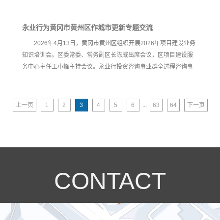
永业行为黄冈市黄州区作城市更新专题交流
2026年4月13日，黄冈市黄州区组织开展2026年项目建设业务
知识培训会。区委常委、常务副区长陈威出席会议，区项目建设服
务中心主任王小峰主持会议。永业行投资咨询事业群全过程咨询事
业部总监关川受邀作项目谋划与资金申报（城市更新领域）专题分
享交流。 关川从城市更新及政策性资金争取的宏观政策形势出发，
系统阐释了中央预算内投资、超长期特别国债、中央财政资金及地
上一页
1
2
3
4
5
6
...
63
64
下一页
方政府专项债券在城市更新领域的政策投向、收益策划、资金拼
盘、申报要点及材料编制规范；结合相关案例剖析项目谋划与申报
过程中的难点堵点问题，并提出针对性建议，为参训人员提供了系
统性、务实性的实操指导。
CONTACT