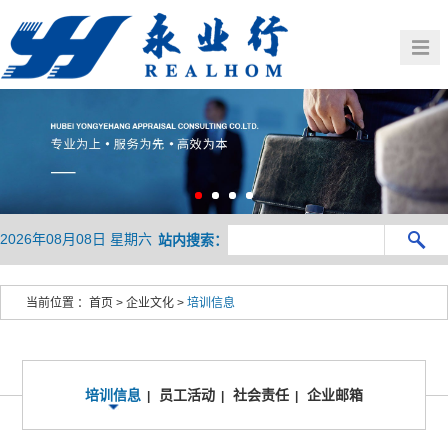
首页
公司概况
党建群团
业务介绍
HOME
OVERVIEW
新闻中心
行业观察
BUSINESS
人力资源
企业文化
NEWS
PRESENTATION
联系我们
HR
CULTURE
2026年08月08日 星期六
站内搜索：
CONTACT
当前位置 ：
首页
>
企业文化
>
培训信息
培训信息
员工活动
社会责任
企业邮箱
|
|
|