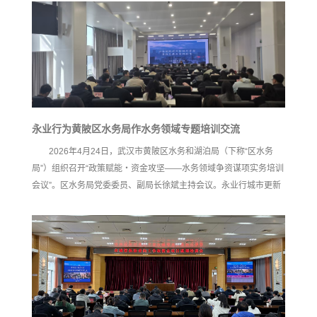
永业行为黄陂区水务局作水务领域专题培训交流
2026年4月24日，武汉市黄陂区水务和湖泊局（下称“区水务
局”）组织召开“政策赋能・资金攻坚——水务领域争资谋项实务培训
会议”。区水务局党委委员、副局长徐斌主持会议。永业行城市更新
事业群城建投资事业部执行总经理敖应波受邀作《水务领域项目谋
划和资金争取实操及案例分享》培训交流。 敖应波结合当前财政与
货币政策宏观形势，聚焦城市供排水、地下管网、污水处理、厂网
一体、黑臭水体治理、生态修复等核心水务领域，提出多元资金衔
接配套、系统构建结构化投融资体系的资金争取总体思路。围绕政
策性资金、银行信贷、新型政策性金