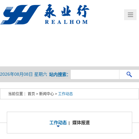
首页
公司概况
党建群团
业务介绍
HOME
OVERVIEW
新闻中心
行业观察
BUSINESS
人力资源
企业文化
NEWS
PRESENTATION
联系我们
HR
CULTURE
2026年08月08日 星期六
站内搜索：
CONTACT
当前位置 ：
首页
>
新闻中心
>
工作动态
工作动态
媒体报道
|