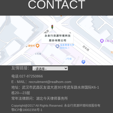
CONTACT
友情链接：
电话:027-87250866
E - MAIL：recruitment@realhom.com
地址：武汉市武昌区友谊大道303号武车路水岸国际K6-1
栋20—23层
常年法律顾问：湖北今天律师事务所
Copyright@2017 All Rights Reserved. 永业行资源环境科技股份有
限公司 版权所有
鄂ICP备18002356号-1