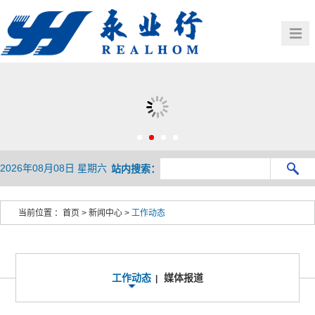
首页
公司概况
党建群团
业务介绍
HOME
OVERVIEW
新闻中心
行业观察
BUSINESS
人力资源
企业文化
NEWS
PRESENTATION
联系我们
HR
CULTURE
2026年08月08日 星期六
站内搜索：
CONTACT
当前位置 ：
首页
>
新闻中心
>
工作动态
工作动态
媒体报道
|