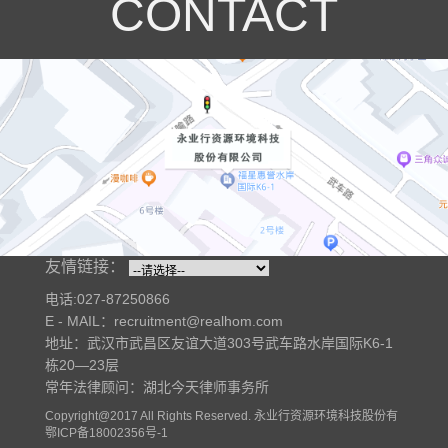
CONTACT
友情链接：
电话:027-87250866
E - MAIL：recruitment@realhom.com
地址：武汉市武昌区友谊大道303号武车路水岸国际K6-1
栋20—23层
常年法律顾问：湖北今天律师事务所
Copyright@2017 All Rights Reserved. 永业行资源环境科技股份有
限公司 版权所有
鄂ICP备18002356号-1