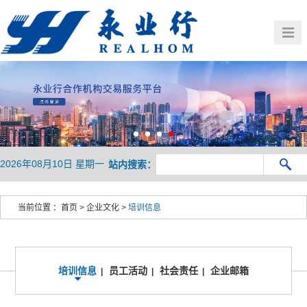
首页
公司概况
党建群团
业务介绍
HOME
OVERVIEW
新闻中心
行业观察
BUSINESS
人力资源
企业文化
NEWS
PRESENTATION
联系我们
HR
CULTURE
2026年08月10日 星期一
站内搜索：
CONTACT
当前位置 ：
首页
>
企业文化
>
培训信息
培训信息
员工活动
社会责任
企业邮箱
|
|
|